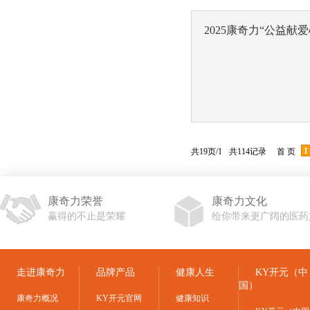
2025康奇力“公益
1
共19页/1
共114记录
首 页
康奇力荣誉
康奇力文化
赢得的不止是荣耀
给你带来更广阔的医药
走进康奇力
品牌产品
健康人生
KY开元（中
国）
康奇力概况
KY开元官网
健康知识