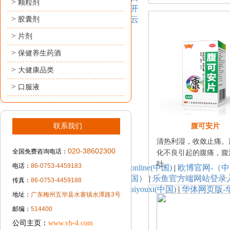
>
颗粒剂
开
>
云
胶囊剂
>
片剂
>
保健养生药酒
>
大健康品类
>
口服液
联系我们
腹可安片
清热利湿，收敛止痛。
020-38602300
全国免费咨询电话：
化不良引起的腹痛，腹
吐。
电话：
86-0753-4459183
online(中国)
|
欧博官网-（
国）
|
乐鱼官方端网站登录入口
传真：
86-0753-4459188
aiyouxi(中国)
|
华体网页版-华
地址：
广东梅州五华县水寨镇水潭路3号
邮编：
514400
公司主页：
www.vb-4.com