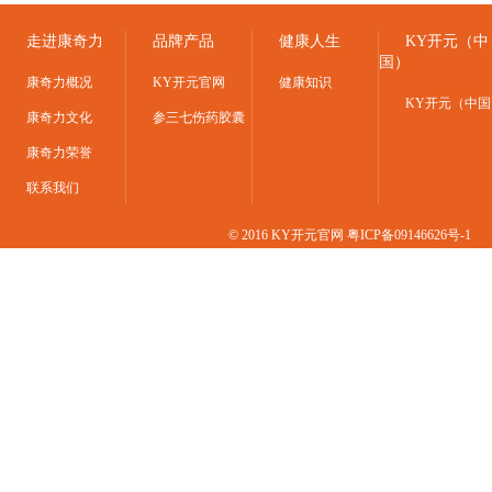
走进康奇力
品牌产品
健康人生
KY开元（中
国）
康奇力概况
KY开元官网
健康知识
KY开元（中国
康奇力文化
参三七伤药胶囊
康奇力荣誉
联系我们
© 2016 KY开元官网
粤ICP备09146626号-1