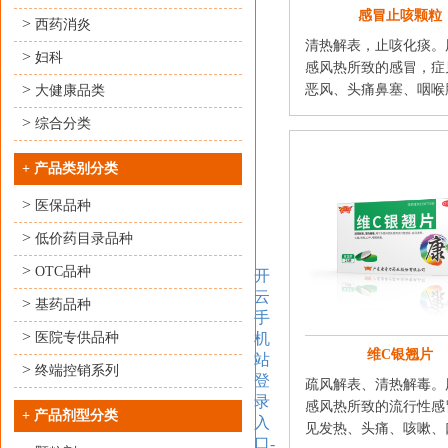
感冒止咳颗粒
>
西药消炎
清热解表，止咳化痰。
>
妇科
感风热所致的感冒，症
>
恶风、头痛鼻塞、咽喉肿
大健康品类
>
综合分类
+
产品类别分类
>
医保品种
>
低价药目录品种
>
OTC品种
开
云
>
基药品种
手
>
医院专供品种
机
维C银翘片
站
>
终端控销系列
登
疏风解表、清热解毒。
录
感风热所致的流行性感
+
产品剂型分类
入
见发热、头痛、咳嗽、口
口-