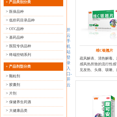
+
产品类别分类
>
医保品种
>
低价药目录品种
>
OTC品种
开
云
>
基药品种
手
>
医院专供品种
机
维C银翘片
站
>
终端控销系列
登
疏风解表、清热解毒。
录
感风热所致的流行性感
+
产品剂型分类
入
见发热、头痛、咳嗽、口
口-
>
颗粒剂
开
>
云
胶囊剂
>
片剂
>
保健养生药酒
>
大健康品类