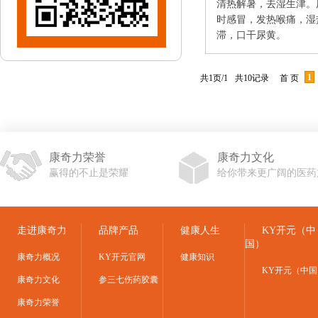
清热解暑，去湿生津。
时感冒，发热喉痛，湿
滞，口干尿黄。
1
共1页/1
共10记录
首 页
康奇力荣誉
康奇力文化
赢得的不止是荣耀
给你带来更广阔的医药
走进康奇力
品牌产品
健康人生
KY开元（中
国）
康奇力概况
KY开元官网
健康知识
KY开元（中国
康奇力文化
参三七伤药胶囊
康奇力荣誉