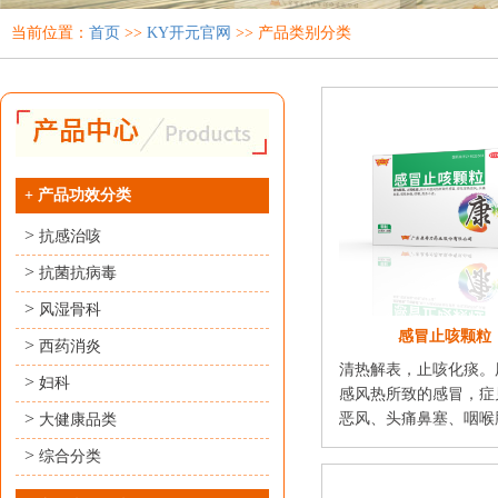
当前位置：
首页
>>
KY开元官网
>> 产品类别分类
+
产品功效分类
>
抗感治咳
>
抗菌抗病毒
>
风湿骨科
感冒止咳颗粒
>
西药消炎
清热解表，止咳化痰。
>
妇科
感风热所致的感冒，症
>
恶风、头痛鼻塞、咽喉肿
大健康品类
>
综合分类