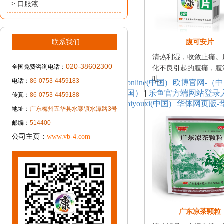
>
口服液
联系我们
腹可安片
清热利湿，收敛止痛。
020-38602300
全国免费咨询电话：
化不良引起的腹痛，腹
吐。
电话：
86-0753-4459183
online(中国)
|
欧博官网-（
国）
|
乐鱼官方端网站登录入口
传真：
86-0753-4459188
aiyouxi(中国)
|
华体网页版-华
地址：
广东梅州五华县水寨镇水潭路3号
邮编：
514400
公司主页：
www.vb-4.com
广东凉茶颗粒