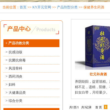
当前位置：
首页
>>
KY开元官网
>>
产品剂型分类
>> 保健养生药酒
+
产品功效分类
>
抗感治咳
>
抗菌抗病毒
>
风湿骨科
壮元补身酒
>
西药消炎
养阴助阳，益肾填精。
>
妇科
精不足，遗精，阳痿、
>
妇女白带，月经量少。
大健康品类
>
综合分类
1
共1页/1
共3记录
首 页