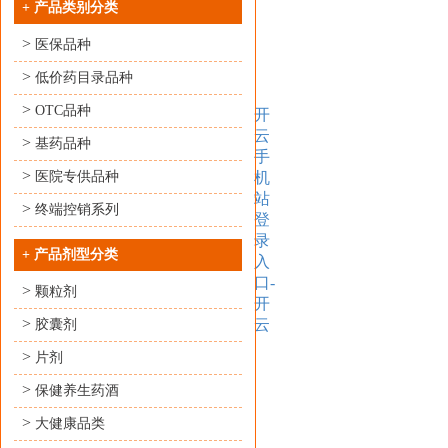
+
产品类别分类
>
医保品种
>
低价药目录品种
>
OTC品种
开
云
>
基药品种
手
>
医院专供品种
机
站
>
终端控销系列
登
录
+
产品剂型分类
入
口-
>
颗粒剂
开
>
云
胶囊剂
>
片剂
>
保健养生药酒
>
大健康品类