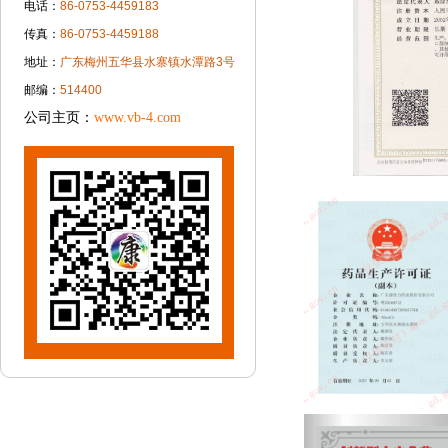
电话：
86-0753-4459183
传真：
86-0753-4459188
地址：
广东梅州五华县水寨镇水潭路3号
邮编：
514400
公司主页：
www.vb-4.com