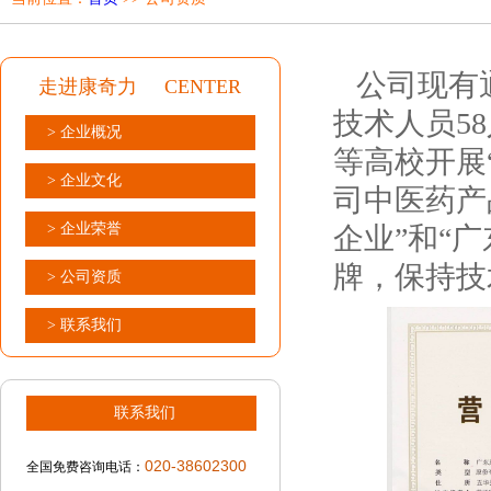
公司现有通
走进康奇力
CENTER
技术人员5
> 企业概况
等高校开展
> 企业文化
司中医药产
> 企业荣誉
企业”和“
牌，保持技
> 公司资质
> 联系我们
联系我们
020-38602300
全国免费咨询电话：