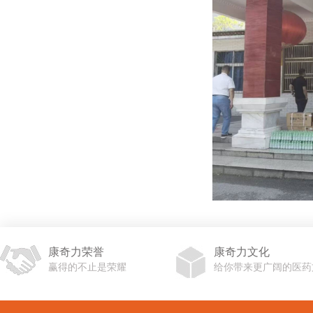
康奇力荣誉
康奇力文化
赢得的不止是荣耀
给你带来更广阔的医药