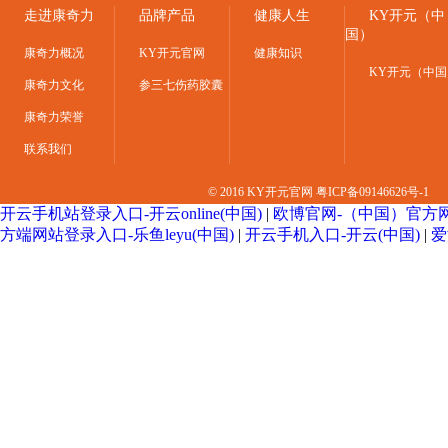
走进康奇力
品牌产品
健康人生
KY开元（中
国）
康奇力概况
KY开元官网
健康知识
KY开元（中国
康奇力文化
参三七伤药胶囊
康奇力荣誉
联系我们
© 2016 KY开元官网
粤ICP备09146626号-1
开云手机站登录入口-开云online(中国)
|
欧博官网-（中国）官方
方端网站登录入口-乐鱼leyu(中国)
|
开云手机入口-开云(中国)
|
爱