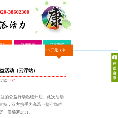
020-38602300
荣誉
健康宝典
联系我们
KY开元（中
国）
”公益活动（云浮站）
| 浏览：
222
主题的公益行动温暖开启。此次活动
支持，双方携手为高温下坚守岗位
一份绵薄之力。​