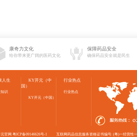
康奇力文化
保障药品安全
给你带来更广阔的医药文化
确保药品安全就是民生
康人生
KY开元（中
行业热点
国）
康知识
行业热点
KY开元（中国）
Y开元官网
粤ICP备09146626号-1
互联网药品信息服务资格证书编号: (粤)一经营性一20