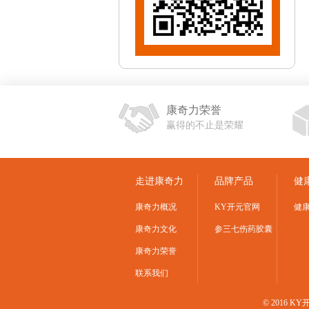
康奇力荣誉
赢得的不止是荣耀
走进康奇力
品牌产品
健
康奇力概况
KY开元官网
健
康奇力文化
参三七伤药胶囊
康奇力荣誉
联系我们
© 2016 K