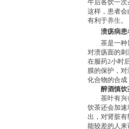
午后各饮一次
这样，患者会
有利于
养生
。
溃疡病患
茶是一种胃
对溃疡面的刺
在服药2小时
膜的保护，对
化合物的合成
醉酒慎饮
茶叶有兴奋
饮茶还会加速
出，对肾脏有
能较差的人来