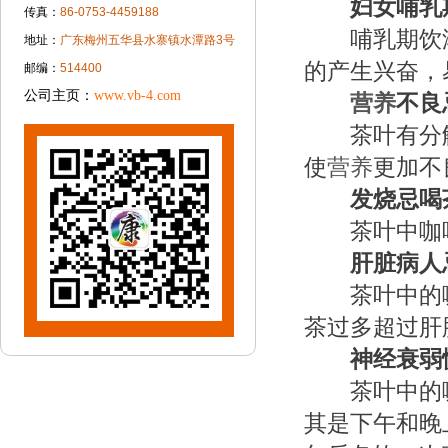
妇女哺乳
传真：
86-0753-4459188
哺乳期饮浓
地址：
广东梅州五华县水寨镇水潭路3号
的产生兴奋，
邮编：
514400
公司主页：
www.vb-4.com
营养
不良
茶叶有分解
使
营养
更加不
发烧忌喝
茶叶中咖啡
肝脏病人
茶叶中的咖
茶过多超过肝
神经衰弱
茶叶中的咖
其是下午和晚