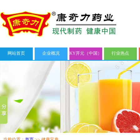
网站首页
企业概况
KY开元（中国）
行业热点
当前位置：
首页
>> 健康宝典