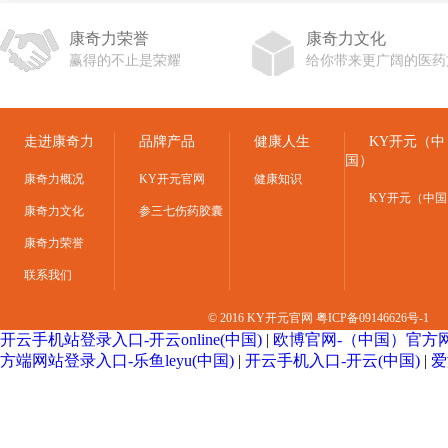
康奇力荣誉
康奇力文化
赢得的不止是荣耀
给你带来更广阔的医药
走进康奇力
品牌产品
健康人生
KY开元（中
国）
康奇力概况
KY开元官网
健康知识
KY开元（中国
康奇力文化
参三七伤药胶囊
康奇力荣誉
联系我们
© 2016 KY开元官网
粤ICP备09146626号-1
开云手机站登录入口-开云online(中国)
|
欧博官网-（中国）官方
方端网站登录入口-乐鱼leyu(中国)
|
开云手机入口-开云(中国)
|
爱