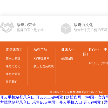
康奇力荣誉
康奇力文化
赢得的不止是荣耀
给你带来更广阔的医药
走进康奇力
品牌产品
健康人生
KY开元（中
国）
康奇力概况
KY开元官网
健康知识
KY开元（中国
康奇力文化
参三七伤药胶囊
康奇力荣誉
联系我们
© 2016 KY开元官网
粤ICP备09146626号-1
开云手机站登录入口-开云online(中国)
|
欧博官网-（中国）官方
方端网站登录入口-乐鱼leyu(中国)
|
开云手机入口-开云(中国)
|
爱