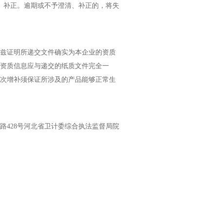
、补正。逾期或不予澄清、补正的，将失
兹证明所递交文件确实为本企业的资质
资质信息应与递交的纸质文件完全一
次增补须保证所涉及的产品能够正常生
路428号河北省卫计委综合执法监督局院
。