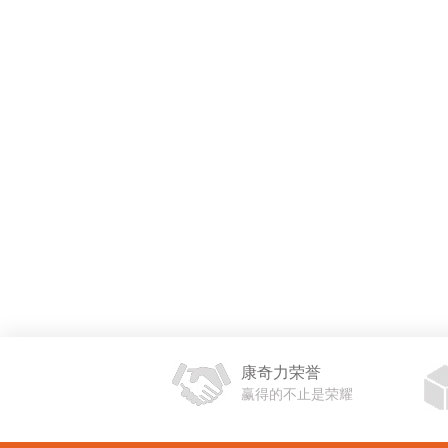
康奇力荣誉
赢得的不止是荣耀