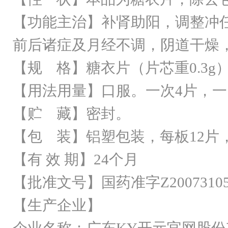
【功能主治】补肾助阳，调整冲
前后诸症及月经不调，阴道干燥
【规 格】糖衣片（片芯重0.3g
【用法用量】口服。一次4片，一
【贮 藏】密封。
【包 装】铝塑包装，每板12片
【有 效 期】24个月
【批准文号】国药准字Z2007310
【生产企业】
企业名称：广东KY开元官网股份