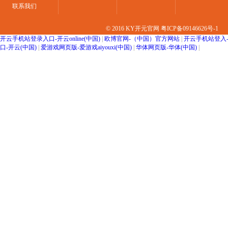
联系我们
© 2016 KY开元官网
粤ICP备09146626号-1
开云手机站登录入口-开云online(中国)
|
欧博官网-（中国）官方网站
|
开云手机站登入-开云
口-开云(中国)
|
爱游戏网页版-爱游戏aiyouxi(中国)
|
华体网页版-华体(中国)
|