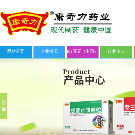
网站首页
企业概况
KY开元（中国）
行业热点