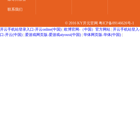
联系我们
© 2016 KY开元官网
粤ICP备09146626号-1
开云手机站登录入口-开云online(中国)
|
欧博官网-（中国）官方网站
|
开云手机站登入-开云
口-开云(中国)
|
爱游戏网页版-爱游戏aiyouxi(中国)
|
华体网页版-华体(中国)
|