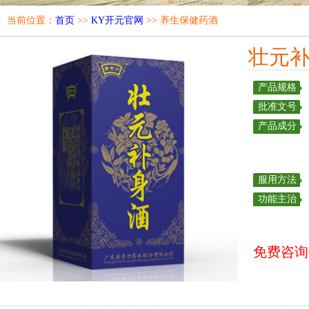
当前位置：
首页
>>
KY开元官网
>> 养生保健药酒
壮元
产品规格
批准文号
产品成分
服用方法
功能主治
免费咨询