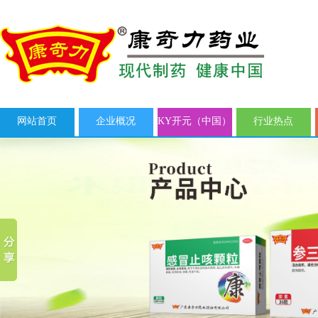
网站首页
企业概况
KY开元（中国）
行业热点