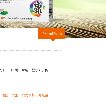
养生保健药酒
贞子、肉苁蓉、续断（盐炒）、狗
，阳痿、早泄，妇女白带，月经量