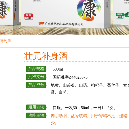
保健药酒
壮元补身酒
产品规格
500ml
批准文号
国药准字Z44023573
产品成分
地黄、山茱萸、山药、枸杞子、菟丝子、女
肾、白芍。
服用方法
口服。一次30～50ml，一日1～2次。
功能主治
养阴助阳，益肾填精。用于肾精不足，遗精
少。