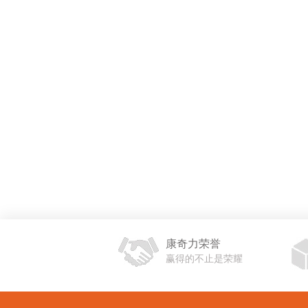
康奇力荣誉
赢得的不止是荣耀